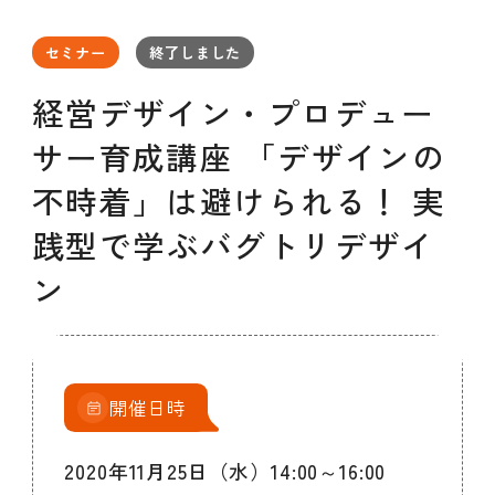
セミナー
お知らせ
SEMBAサロン
企業研修
セミナー
終了しました
イベント
ODCビジネスマッチング
デザインコラム
経営デザイン・プロデュー
サー育成講座 「デザインの
よくある質問
不時着」は避けられる！ 実
践型で学ぶバグトリデザイ
メンバーシップ
ン
メンバーシップについて
メンバーシップ一覧
メンバーシップの声
メルマガ登録
デザイン団体・機関一覧
開催日時
関西デザイン学校一覧
プライバシーポリシー
ソーシャルメディアポリシー
2020年11月25日（水）14:00～16:00