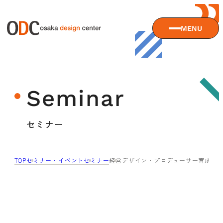
MENU
大阪デザインセンターについて
Seminar
大阪デザインセンターとは
デザイン経営とは
サービス
セミナー
沿革
アクセス
サービスTOP
TOP
セミナー・イベント
セミナー
経営デザイン・プロデューサー育成講座
ODCデザイン相談デスク
セミナー
ODCデザインコンサルティング
貸会議室・レンタルスペース
セミナーTOP
デザイン経営パートナー認定制度
セミナー