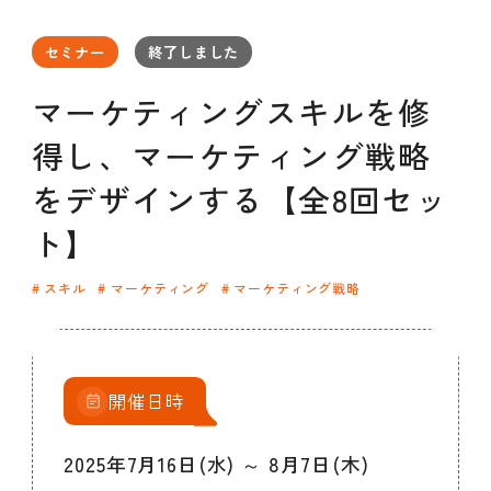
セミナー
お知らせ
SEMBAサロン
企業研修
セミナー
終了しました
イベント
ODCビジネスマッチング
デザインコラム
マーケティングスキルを修
得し、マーケティング戦略
よくある質問
をデザインする【全8回セッ
ト】
メンバーシップ
スキル
マーケティング
マーケティング戦略
メンバーシップについて
メンバーシップ一覧
メンバーシップの声
メルマガ登録
デザイン団体・機関一覧
開催日時
関西デザイン学校一覧
プライバシーポリシー
ソーシャルメディアポリシー
2025年7月16日(水) ～ 8月7日(木)