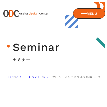
MENU
大阪デザインセンターについて
Seminar
大阪デザインセンターとは
デザイン経営とは
サービス
セミナー
沿革
アクセス
サービスTOP
TOP
セミナー・イベント
セミナー
マーケティングスキルを修得し、マーケ
ODCデザイン相談デスク
セミナー
ODCデザインコンサルティング
貸会議室・レンタルスペース
セミナーTOP
デザイン経営パートナー認定制度
セミナー