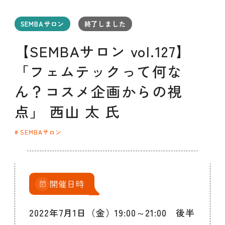
セミナー
お知らせ
SEMBAサロン
企業研修
SEMBAサロン
終了しました
イベント
ODCビジネスマッチング
デザインコラム
【SEMBAサロン vol.127】
「フェムテックって何な
よくある質問
ん？コスメ企画からの視
点」 西山 太 氏
メンバーシップ
SEMBAサロン
メンバーシップについて
メンバーシップ一覧
メンバーシップの声
メルマガ登録
デザイン団体・機関一覧
開催日時
関西デザイン学校一覧
プライバシーポリシー
ソーシャルメディアポリシー
2022年7月1日（金）19:00～21:00 後半