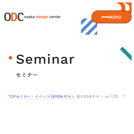
MENU
大阪デザインセンターについて
Seminar
大阪デザインセンターとは
デザイン経営とは
サービス
セミナー
沿革
アクセス
サービスTOP
TOP
セミナー・イベント
SEMBAサロン
【SEMBAサロン vol.127】
ODCデザイン相談デスク
セミナー
ODCデザインコンサルティング
貸会議室・レンタルスペース
セミナーTOP
デザイン経営パートナー認定制度
セミナー