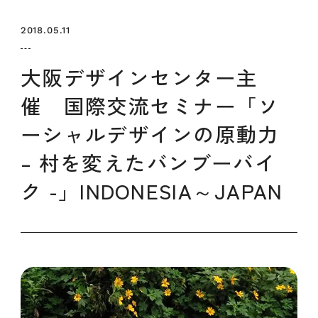
セミナー
お知らせ
SEMBAサロン
企業研修
2018.05.11
イベント
ODCビジネスマッチング
デザインコラム
大阪デザインセンター主
催 国際交流セミナー「ソ
よくある質問
ーシャルデザインの原動力
– 村を変えたバンブーバイ
メンバーシップ
ク -」INDONESIA～JAPAN
メンバーシップについて
メンバーシップ一覧
メンバーシップの声
メルマガ登録
デザイン団体・機関一覧
関西デザイン学校一覧
プライバシーポリシー
ソーシャルメディアポリシー