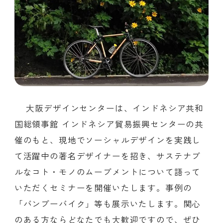
会員ログイン
デザイン相談
見学申込
お問い合わせ
ブランディングのご相談
サービス
大阪デザインセンターは、インドネシア共和
サイトへ
ビジネスマッチングはこちら
国総領事館 インドネシア貿易振興センターの共
催のもと、現地でソーシャルデザインを実践し
て活躍中の著名デザイナーを招き、サステナブ
ルなコト・モノのムーブメントについて語って
いただくセミナーを開催いたします。事例の
「バンブーバイク」等も展示いたします。関心
のある方ならどなたでも大歓迎ですので、ぜひ