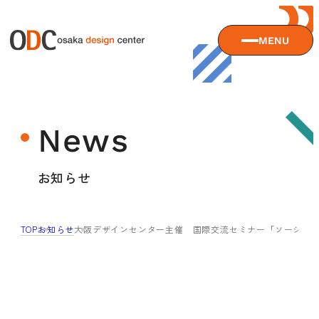
MENU
大阪デザインセンターについて
News
大阪デザインセンターとは
デザイン経営とは
サービス
お知らせ
沿革
アクセス
サービスTOP
TOP
お知らせ
大阪デザインセンター主催 国際交流セミナー「ソーシャルデザイ
ODCデザイン相談デスク
セミナー
ODCデザインコンサルティング
貸会議室・レンタルスペース
セミナーTOP
デザイン経営パートナー認定制度
セミナー