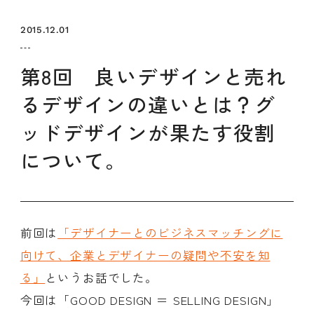
セミナー
お知らせ
SEMBAサロン
企業研修
2015.12.01
イベント
ODCビジネスマッチング
デザインコラム
第8回 良いデザインと売れ
るデザインの違いとは？グ
よくある質問
ッドデザインが果たす役割
について。
メンバーシップ
メンバーシップについて
メンバーシップ一覧
前回は
「デザイナーとのビジネスマッチングに
メンバーシップの声
メルマガ登録
デザイン団体・機関一覧
向けて、企業とデザイナーの疑問や不安を知
関西デザイン学校一覧
プライバシーポリシー
る」
というお話でした。
ソーシャルメディアポリシー
今回は「GOOD DESIGN ＝ SELLING DESIGN」