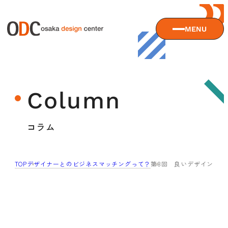
MENU
大阪デザインセンターについて
Column
大阪デザインセンターとは
デザイン経営とは
サービス
コラム
沿革
アクセス
サービスTOP
TOP
デザイナーとのビジネスマッチングって？
第8回 良いデザインと
ODCデザイン相談デスク
セミナー
ODCデザインコンサルティング
貸会議室・レンタルスペース
セミナーTOP
デザイン経営パートナー認定制度
セミナー