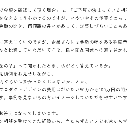
で金額を確認して頂く場合」 と 「ご予算が決まっている相
かなえるよう心がけるのですが、いやいやその予算ではち
金額の開き、価値観の違いがあって、調整しづらいことも
に答えにくいのですが、企業さんには金額の幅をある程度
んと投資していただいてこそ、良い商品開発への道は開か
なの？」って聞かれたとき、私がどう答えているか。
見積例をお見せしながら、
0万ぐらいは掛かったんじゃないか、とか、
ロダクトデザインの費用はだいたい50万から100万円の間
す。事例を見ながらの方がイメージしていただきやすいで
お答えになってしまいます。
ン相談を受けてきた経験から、当たらずといえども遠から