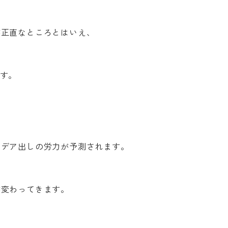
。
が正直なところとはいえ、
す。
」
イデア出しの労力が予測されます。
が変わってきます。