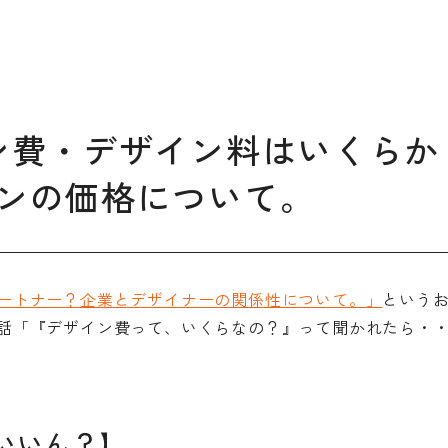
デザイン経営パートナー認定
制度
セミナー
企業研修
ン費・デザイン料はいくらか
ODCクラウドソーシング
ンの価格について。
よくある質問
ブランデ
ートナー？企業とデザイナーの関係性について。」
という
ビジネス
話「『デザイン費って、いくらなの？』って聞かれたら・
校一覧
いいん？】
会員