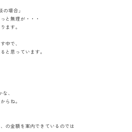
談の場合」
ょっと無理が・・・
あります。
示す中で、
れると思っています。
かな、
すからね。
ず、の金額を案内できているのでは