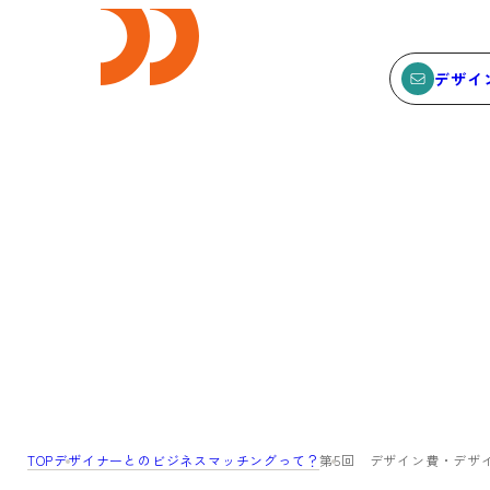
デザイ
E
SEMINAR
ビス
セミナー
サービスTOP
セミナーTOP
ODCデザイン相談デスク
セミナー
ODCデザインコンサルティン
SEMBAサロン
グ
イベント
TOP
デザイナーとのビジネスマッチングって？
第5回 デザイン費・デザ
貸会議室・レンタルスペース