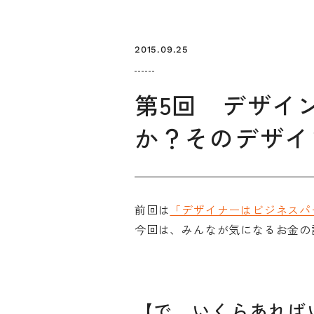
2015.09.25
第5回 デザイ
か？そのデザイ
お知らせ
デザインコラム
前回は
「デザイナーはビジネスパ
今回は、みんなが気になるお金の
メルマガ登録
デザイン団体・機関一覧
関西デザイン学
プライバシーポリシー
ソーシャルメディアポリシー
【で、いくらあれば