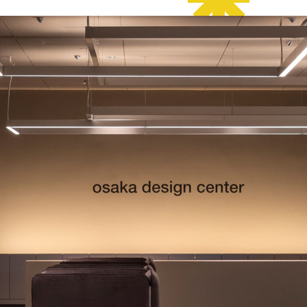
デザイン経営パートナー認定
制度
セミナー
企業研修
ODCクラウドソーシング
よくある質問
ブランデ
ビジネス
校一覧
会員