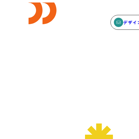
デザイ
E
SEMINAR
ビス
セミナー
サービスTOP
セミナーTOP
ODCデザイン相談デスク
セミナー
ODCデザインコンサルティン
SEMBAサロン
グ
イベント
貸会議室・レンタルスペース