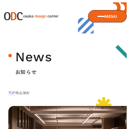
MENU
大阪デザインセンターについて
News
大阪デザインセンターとは
デザイン経営とは
サービス
お知らせ
沿革
アクセス
サービスTOP
TOP
商品撮影
ODCデザイン相談デスク
セミナー
ODCデザインコンサルティング
貸会議室・レンタルスペース
セミナーTOP
デザイン経営パートナー認定制度
セミナー