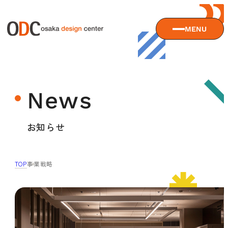
MENU
大阪デザインセンターについて
News
大阪デザインセンターとは
デザイン経営とは
サービス
お知らせ
沿革
アクセス
サービスTOP
TOP
事業戦略
ODCデザイン相談デスク
セミナー
ODCデザインコンサルティング
貸会議室・レンタルスペース
セミナーTOP
デザイン経営パートナー認定制度
セミナー