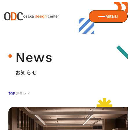
MENU
大阪デザインセンターについて
News
大阪デザインセンターとは
デザイン経営とは
サービス
お知らせ
沿革
アクセス
サービスTOP
TOP
ブランド
ODCデザイン相談デスク
セミナー
ODCデザインコンサルティング
貸会議室・レンタルスペース
セミナーTOP
デザイン経営パートナー認定制度
セミナー