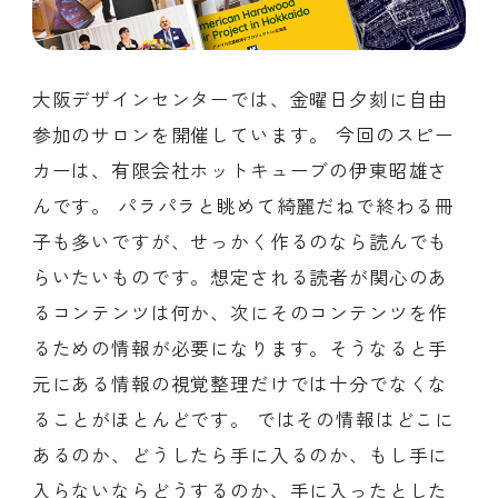
大阪デザインセンターでは、金曜日夕刻に自由
会員ログイン
デザイン相談
見学申込
お問い合わせ
参加のサロンを開催しています。 今回のスピー
カーは、有限会社ホットキューブの伊東昭雄さ
んです。 パラパラと眺めて綺麗だねで終わる冊
ブランディングのご相談
サービス
子も多いですが、せっかく作るのなら読んでも
サイトへ
ビジネスマッチングはこちら
らいたいものです。想定される読者が関心のあ
るコンテンツは何か、次にそのコンテンツを作
るための情報が必要になります。そうなると手
元にある情報の視覚整理だけでは十分でなくな
ることがほとんどです。 ではその情報はどこに
あるのか、どうしたら手に入るのか、もし手に
入らないならどうするのか、手に入ったとした