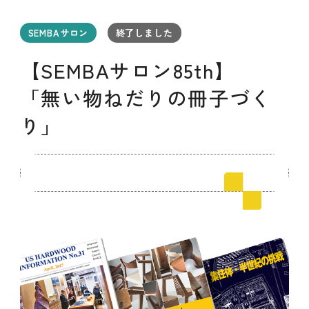
セミナー
お知らせ
SEMBAサロン
企業研修
SEMBAサロン
終了しました
イベント
ODCビジネスマッチング
デザインコラム
【SEMBAサロン85th】
「無い物ねだりの冊子づく
よくある質問
り」
メンバーシップ
メンバーシップについて
メンバーシップ一覧
メンバーシップの声
メルマガ登録
デザイン団体・機関一覧
関西デザイン学校一覧
プライバシーポリシー
ソーシャルメディアポリシー