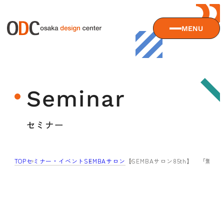
MENU
大阪デザインセンターについて
Seminar
大阪デザインセンターとは
デザイン経営とは
サービス
セミナー
沿革
アクセス
サービスTOP
TOP
セミナー・イベント
SEMBAサロン
【SEMBAサロン85th】 「無
ODCデザイン相談デスク
セミナー
ODCデザインコンサルティング
貸会議室・レンタルスペース
セミナーTOP
デザイン経営パートナー認定制度
セミナー