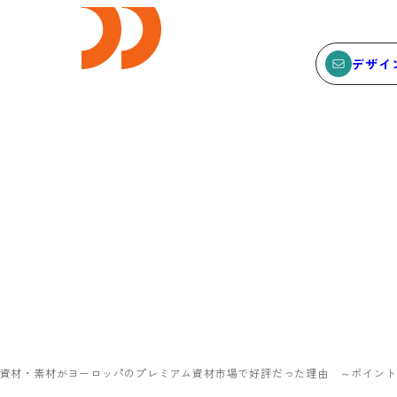
デザイ
E
SEMINAR
ビス
セミナー
サービスTOP
セミナーTOP
ODCデザイン相談デスク
セミナー
ODCデザインコンサルティン
SEMBAサロン
グ
イベント
日本の資材・素材がヨーロッパのプレミアム資材市場で好評だった理由 ～ポイントは
貸会議室・レンタルスペース