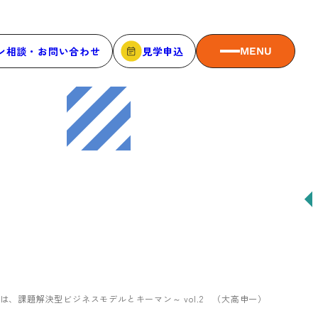
ン相談・お問い合わせ
見学申込
MENU
MEMBER
メンバーシップ
メンバーシップについて
メンバー一覧
メンバーの声
、課題解決型ビジネスモデルとキーマン～ vol.2 （大高申一）