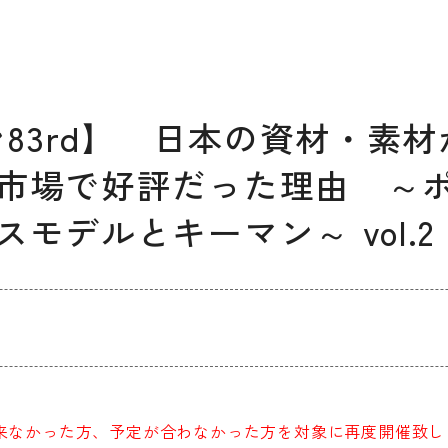
デザイン経営パートナー認定
制度
セミナー
企業研修
ン83rd】 日本の資材・素
ODCクラウドソーシング
市場で好評だった理由 ～
モデルとキーマン～ vol.
よくある質問
ブランデ
ビジネス
校一覧
出来なかった方、予定が合わなかった方を対象に再度開催致し
会員