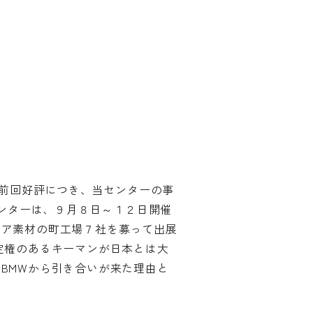
前回好評につき、当センターの事
センターは、９月８日～１２日開催
テリア素材の町工場７社を募って出展
定権のあるキーマンが日本とは大
BMWから引き合いが来た理由と