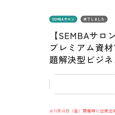
SEMBAサロン
終了しました
【SEMBAサロ
プレミアム資材
題解決型ビジネス
お知らせ
デザインコラム
メルマガ登録
デザイン団体・機関一覧
関西デザイン学
プライバシーポリシー
ソーシャルメディアポリシー
※11月10日（金）開催時に出席