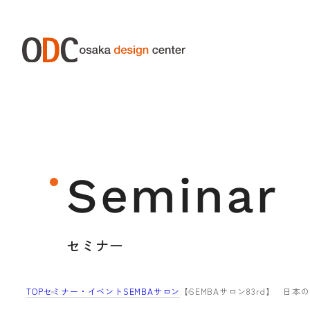
ABOUT ODC
SERVIC
大阪デザインセンターについて
サー
Seminar
大阪デザインセンターとは
デザイン経営とは
セミナー
沿革
アクセス
TOP
セミナー・イベント
SEMBAサロン
【SEMBAサロン83rd】 