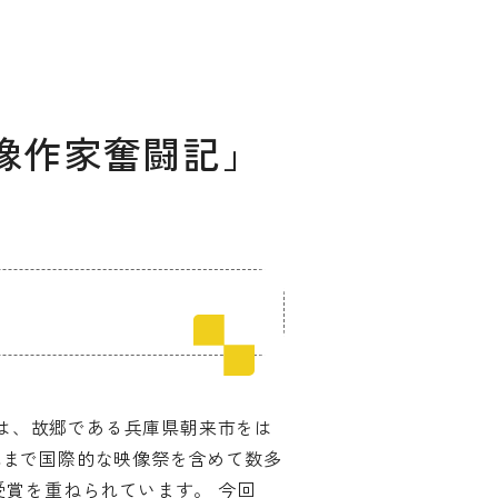
人映像作家奮闘記」
ィングのご相談
マッチングはこちら
サービス
サイトへ
んは、故郷である兵庫県朝来市をは
れまで国際的な映像祭を含めて数多
受賞を重ねられています。
今回
ログイン