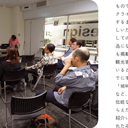
もの
クラ
する
しい
して
品に
も掲
観光
いる
でに
「城
など
伝統
らえ
紹介
れた