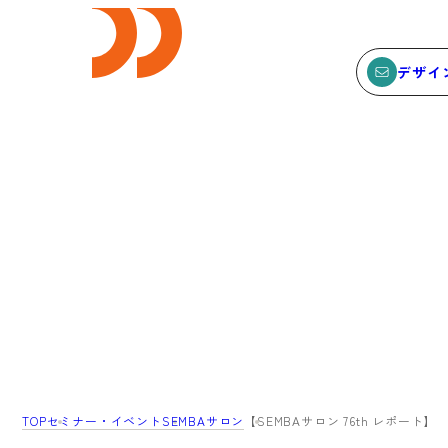
デザイ
E
SEMINAR
ビス
セミナー
サービスTOP
セミナーTOP
ODCデザイン相談デスク
セミナー
ODCデザインコンサルティン
SEMBAサロン
グ
イベント
TOP
セミナー・イベント
SEMBAサロン
【SEMBAサロン 76th レポ
貸会議室・レンタルスペース