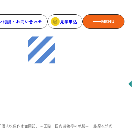
ン相談・お問い合わせ
見学申込
MENU
MEMBER
メンバーシップ
メンバーシップについて
メンバー一覧
メンバーの声
ート】 「個人映像作家奮闘記」～国際・国内賞獲得の軌跡～ 藤原次郎氏