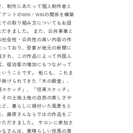
で、制作にあたって個人制作者と
イアントのWIN・WINの関係を構築
までの取り組み方についてもお話
ただきました。 また、公共事業と
の社会性・公共性の高い内容の作
なっており、受賞が地元の新聞に
載され、この作品によって外国人
客、宿泊客の増加にもつながって
ということです。
他にも、これま
手掛けられてきた「木の殿堂」、
崎スケッチ」、「但東スケッチ」
、その土地土地の自然の美しさや
など、暮らしに根付いた風景をと
た、藤原さんならではの作品をご
いただきました。 サロンに参加さ
みなさんは、素晴らしい但馬の美