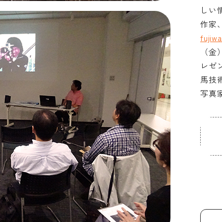
しい
作家
fujiw
（金）
レゼ
馬技
写真