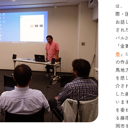
は、
際・
お話
され
バル2
「金
巻
」
の作
馬地
を感
介さ
した
いま
を委
る藤
岡市