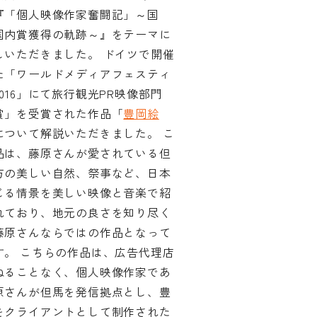
『「個人映像作家奮闘記」～国
国内賞獲得の軌跡～』をテーマに
しいただきました。 ドイツで開催
た「ワールドメディアフェスティ
016」にて旅行観光PR映像部門
賞」を受賞された作品「
豊岡絵
について解説いただきました。 こ
品は、藤原さんが愛されている但
方の美しい自然、祭事など、日本
じる情景を美しい映像と音楽で紹
れており、地元の良さを知り尽く
藤原さんならではの作品となって
す。
こちらの作品は、広告代理店
ねることなく、個人映像作家であ
原さんが但馬を発信拠点とし、豊
をクライアントとして制作された