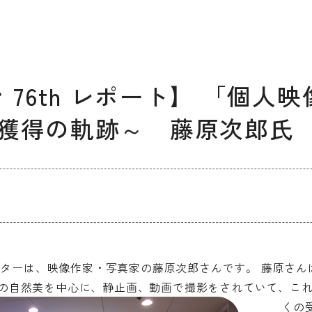
デザイン経営パートナー認定
制度
セミナー
企業研修
ン 76th レポート】 「個
ODCクラウドソーシング
獲得の軌跡～ 藤原次郎氏
よくある質問
ブランデ
ビジネス
校一覧
ゼンターは、映像作家・写真家の藤原次郎さんです。 藤原さ
の自然美を中心に、静止画、動画で撮影をされていて、こ
くの
会員