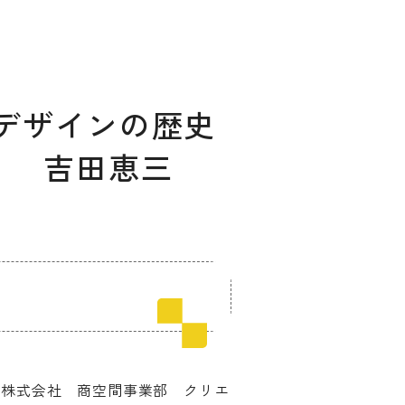
ンデザインの歴史
」 吉田恵三
ィングのご相談
マッチングはこちら
サービス
サイトへ
ン株式会社 商空間事業部 クリエ
ログイン