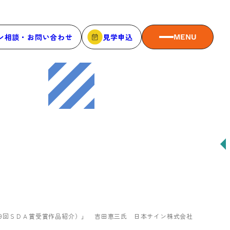
ン相談・お問い合わせ
見学申込
MENU
MEMBER
メンバーシップ
メンバーシップについて
メンバー一覧
メンバーの声
第49回ＳＤＡ賞受賞作品紹介）」 吉田恵三氏 日本サイン株式会社