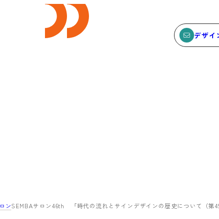
デザイ
E
SEMINAR
ビス
セミナー
サービスTOP
セミナーTOP
ODCデザイン相談デスク
セミナー
ODCデザインコンサルティン
SEMBAサロン
グ
イベント
サロン
SEMBAサロン46th 「時代の流れとサインデザインの歴史について（
貸会議室・レンタルスペース