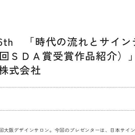
デザイン経営パートナー認定
制度
セミナー
企業研修
46th 「時代の流れとサイ
ODCクラウドソーシング
9回ＳＤＡ賞受賞作品紹介）
株式会社
よくある質問
ブランデ
ビジネス
校一覧
9回大阪デザインサロン。今回のプレゼンターは、日本サイ
会員