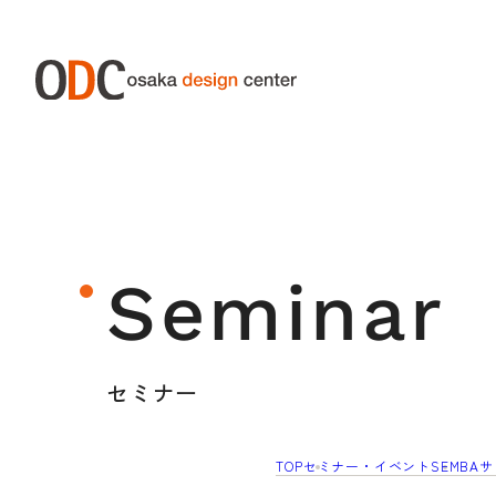
ABOUT ODC
SERVIC
大阪デザインセンターについて
サー
Seminar
大阪デザインセンターとは
デザイン経営とは
セミナー
沿革
アクセス
TOP
セミナー・イベント
SEMBA