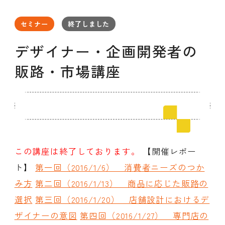
セミナー
お知らせ
SEMBAサロン
企業研修
セミナー
終了しました
イベント
ODCビジネスマッチング
デザインコラム
デザイナー・企画開発者の
販路・市場講座
よくある質問
メンバーシップ
メンバーシップについて
この講座は終了しております。
【開催レポー
メンバーシップ一覧
ト】
第一回（2016/1/6） 消費者ニーズのつか
メンバーシップの声
メルマガ登録
デザイン団体・機関一覧
み方
第二回（2016/1/13） 商品に応じた販路の
関西デザイン学校一覧
プライバシーポリシー
選択
第三回（2016/1/20） 店舗設計におけるデ
ソーシャルメディアポリシー
ザイナーの意図
第四回（2016/1/27） 専門店の