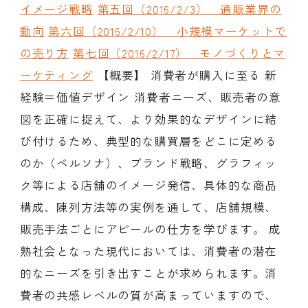
イメージ戦略
第五回（2016/2/3） 通販業界の
動向
第六回（2016/2/10） 小規模マーケットで
の売り方
第七回（2016/2/17） モノづくりとマ
会員ログイン
デザイン相談
見学申込
ーケティング
【概要】 消費者が購入に至る 新
お問い合わせ
経験＝価値デザイン 消費者ニーズ、販売者の意
図を正確に捉えて、より効果的なデザインに結
ブランディングのご相談
サービス
び付けるため、典型的な購買層をどこに定める
サイトへ
ビジネスマッチングはこちら
のか（ペルソナ）、ブランド戦略、グラフィッ
ク等による店舗のイメージ発信、具体的な商品
構成、陳列方法等の実例を通して、店舗規模、
販売手法ごとにアピールの仕方を学びます。 成
熟社会となった現代においては、消費者の潜在
的なニーズを引き出すことが求められます。消
費者の共感レベルの質が高まっていますので、