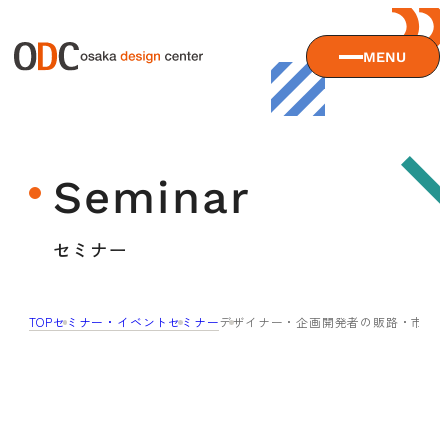
MENU
大阪デザインセンターについて
Seminar
大阪デザインセンターとは
デザイン経営とは
サービス
セミナー
沿革
アクセス
サービスTOP
TOP
セミナー・イベント
セミナー
デザイナー・企画開発者の販路・市場
ODCデザイン相談デスク
セミナー
ODCデザインコンサルティング
貸会議室・レンタルスペース
セミナーTOP
デザイン経営パートナー認定制度
セミナー