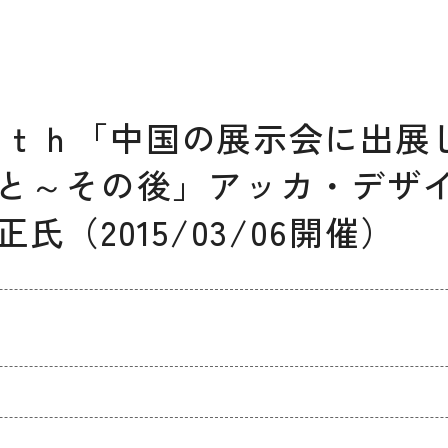
デザイン経営パートナー認定
制度
セミナー
企業研修
ン17ｔｈ「中国の展示会に出
ODCクラウドソーシング
と～その後」アッカ・デザイ
（2015/03/06開催）
よくある質問
ブランデ
ビジネス
校一覧
会員