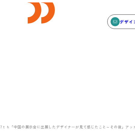
デザイ
E
SEMINAR
ビス
セミナー
サービスTOP
セミナーTOP
ODCデザイン相談デスク
セミナー
ODCデザインコンサルティン
SEMBAサロン
グ
イベント
ン17ｔｈ「中国の展示会に出展したデザイナーが見て感じたこと～その後」アッカ・
貸会議室・レンタルスペース