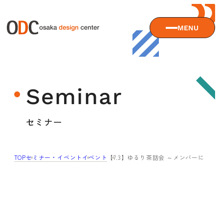
MENU
大阪デザインセンターについて
Seminar
大阪デザインセンターとは
デザイン経営とは
サービス
セミナー
沿革
アクセス
サービスTOP
TOP
セミナー・イベント
イベント
【7.3】ゆるり茶話会 ～メンバーに
ODCデザイン相談デスク
セミナー
ODCデザインコンサルティング
貸会議室・レンタルスペース
セミナーTOP
デザイン経営パートナー認定制度
セミナー