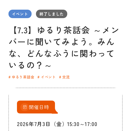
セミナー
お知らせ
SEMBAサロン
企業研修
イベント
終了しました
イベント
ODCビジネスマッチング
デザインコラム
【7.3】ゆるり茶話会 ～メン
バーに聞いてみよう。みん
よくある質問
な、どんなふうに関わって
いるの？～
メンバーシップ
ゆるり茶話会
イベント
交流
メンバーシップについて
メンバーシップ一覧
メンバーシップの声
メルマガ登録
デザイン団体・機関一覧
開催日時
関西デザイン学校一覧
プライバシーポリシー
ソーシャルメディアポリシー
2026年7月3日（金）15:30～17:00