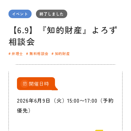
セミナー
お知らせ
SEMBAサロン
企業研修
イベント
終了しました
イベント
ODCビジネスマッチング
デザインコラム
【6.9】『知的財産』よろず
相談会
よくある質問
弁理士
無料相談会
知的財産
メンバーシップ
開催日時
メンバーシップについて
メンバーシップ一覧
2026年6月9日（火）15:00〜17:00（予約
メンバーシップの声
メルマガ登録
デザイン団体・機関一覧
優先）
関西デザイン学校一覧
プライバシーポリシー
ソーシャルメディアポリシー