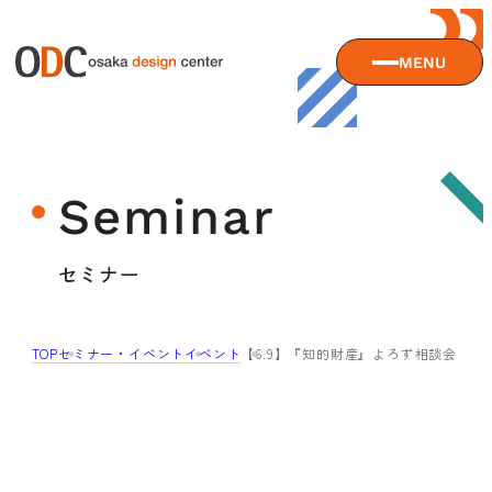
MENU
大阪デザインセンターについて
Seminar
大阪デザインセンターとは
デザイン経営とは
サービス
セミナー
沿革
アクセス
サービスTOP
TOP
セミナー・イベント
イベント
【6.9】『知的財産』よろず相談会
ODCデザイン相談デスク
セミナー
ODCデザインコンサルティング
貸会議室・レンタルスペース
セミナーTOP
デザイン経営パートナー認定制度
セミナー