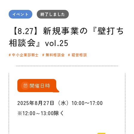
セミナー
お知らせ
SEMBAサロン
企業研修
イベント
終了しました
イベント
ODCビジネスマッチング
デザインコラム
【8.27】新規事業の『壁打ち
相談会』vol.25
よくある質問
中小企業診断士
無料相談会
経営相談
メンバーシップ
開催日時
メンバーシップについて
メンバーシップ一覧
2025年8月27日（水）10:00〜17:00
メンバーシップの声
メルマガ登録
デザイン団体・機関一覧
※12:00～13:00除く
関西デザイン学校一覧
プライバシーポリシー
ソーシャルメディアポリシー