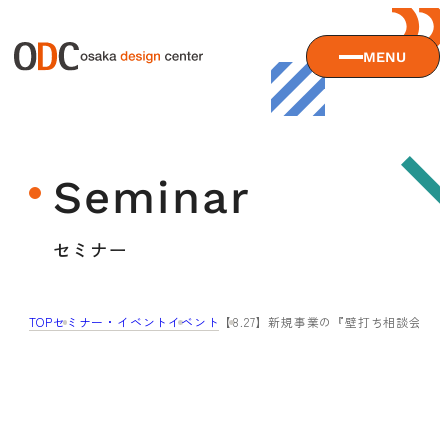
MENU
大阪デザインセンターについて
Seminar
大阪デザインセンターとは
デザイン経営とは
サービス
セミナー
沿革
アクセス
サービスTOP
TOP
セミナー・イベント
イベント
【8.27】新規事業の『壁打ち相談会』vol
ODCデザイン相談デスク
セミナー
ODCデザインコンサルティング
貸会議室・レンタルスペース
セミナーTOP
デザイン経営パートナー認定制度
セミナー