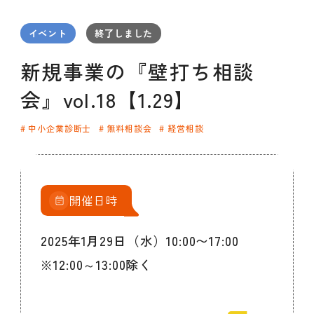
セミナー
お知らせ
SEMBAサロン
企業研修
イベント
終了しました
イベント
ODCビジネスマッチング
デザインコラム
新規事業の『壁打ち相談
会』vol.18【1.29】
よくある質問
中小企業診断士
無料相談会
経営相談
メンバーシップ
開催日時
メンバーシップについて
メンバーシップ一覧
2025年1月29日（水）10:00〜17:00
メンバーシップの声
メルマガ登録
デザイン団体・機関一覧
※12:00～13:00除く
関西デザイン学校一覧
プライバシーポリシー
ソーシャルメディアポリシー