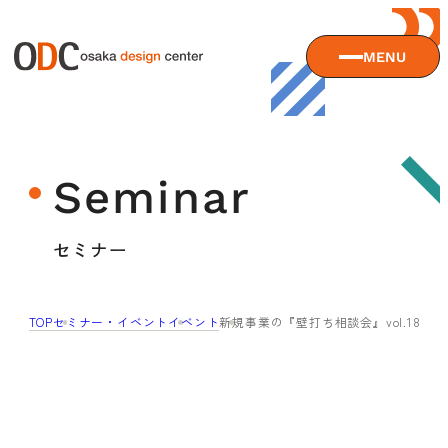
MENU
大阪デザインセンターについて
Seminar
大阪デザインセンターとは
デザイン経営とは
サービス
セミナー
沿革
アクセス
サービスTOP
TOP
セミナー・イベント
イベント
新規事業の『壁打ち相談会』vol.18【1.
ODCデザイン相談デスク
セミナー
ODCデザインコンサルティング
貸会議室・レンタルスペース
セミナーTOP
デザイン経営パートナー認定制度
セミナー