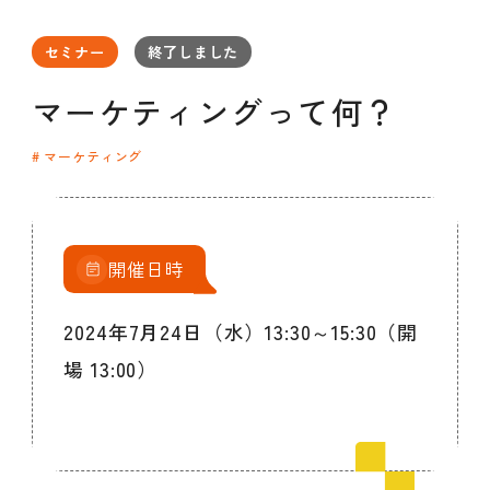
セミナー
お知らせ
SEMBAサロン
企業研修
セミナー
終了しました
イベント
ODCビジネスマッチング
デザインコラム
マーケティングって何？
マーケティング
よくある質問
メンバーシップ
開催日時
メンバーシップについて
2024年7月24日（水）13:30～15:30（開
メンバーシップ一覧
場 13:00）
メンバーシップの声
メルマガ登録
デザイン団体・機関一覧
関西デザイン学校一覧
プライバシーポリシー
ソーシャルメディアポリシー