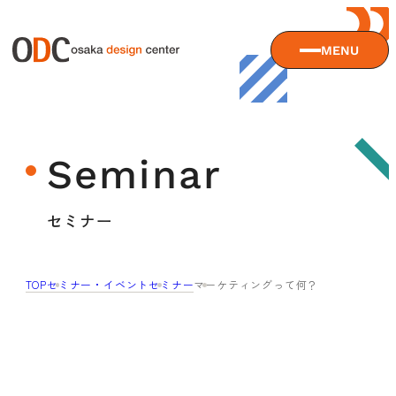
MENU
大阪デザインセンターについて
Seminar
大阪デザインセンターとは
デザイン経営とは
サービス
セミナー
沿革
アクセス
サービスTOP
TOP
セミナー・イベント
セミナー
マーケティングって何？
ODCデザイン相談デスク
セミナー
ODCデザインコンサルティング
貸会議室・レンタルスペース
セミナーTOP
デザイン経営パートナー認定制度
セミナー