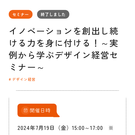
セミナー
お知らせ
SEMBAサロン
企業研修
セミナー
終了しました
イベント
ODCビジネスマッチング
デザインコラム
イノベーションを創出し続
ける力を身に付ける！～実
よくある質問
例から学ぶデザイン経営セ
ミナー～
メンバーシップ
デザイン経営
メンバーシップについて
メンバーシップ一覧
メンバーシップの声
メルマガ登録
デザイン団体・機関一覧
開催日時
関西デザイン学校一覧
プライバシーポリシー
ソーシャルメディアポリシー
2024年7月19日（金）15:00～17:00 ※