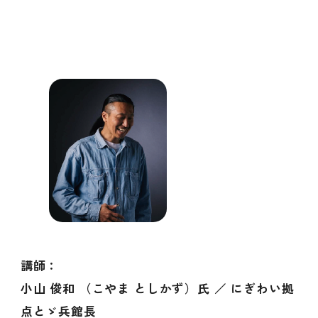
講師：
小山 俊和 （こやま としかず）
氏
／ にぎわい拠
点とゞ兵館長