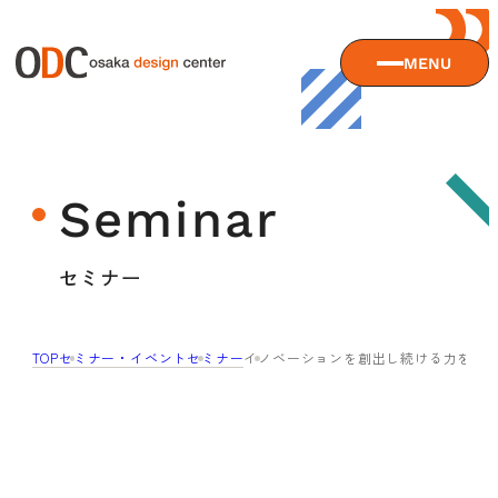
MENU
大阪デザインセンターについて
Seminar
大阪デザインセンターとは
デザイン経営とは
サービス
セミナー
沿革
アクセス
サービスTOP
TOP
セミナー・イベント
セミナー
イノベーションを創出し続ける力を身
ODCデザイン相談デスク
セミナー
ODCデザインコンサルティング
貸会議室・レンタルスペース
セミナーTOP
デザイン経営パートナー認定制度
セミナー