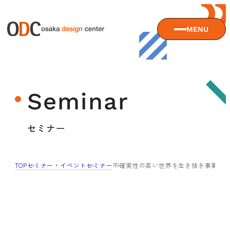
MENU
大阪デザインセンターについて
Seminar
大阪デザインセンターとは
デザイン経営とは
サービス
セミナー
沿革
アクセス
サービスTOP
TOP
セミナー・イベント
セミナー
不確実性の高い世界を生き抜き事業を成
ODCデザイン相談デスク
セミナー
ODCデザインコンサルティング
貸会議室・レンタルスペース
セミナーTOP
デザイン経営パートナー認定制度
セミナー