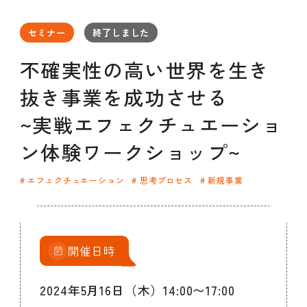
セミナー
お知らせ
SEMBAサロン
企業研修
セミナー
終了しました
イベント
ODCビジネスマッチング
デザインコラム
不確実性の高い世界を生き
抜き事業を成功させる
よくある質問
~実戦エフェクチュエーショ
ン体験ワークショップ~
メンバーシップ
エフェクチュエーション
思考プロセス
新規事業
メンバーシップについて
メンバーシップ一覧
メンバーシップの声
メルマガ登録
デザイン団体・機関一覧
開催日時
関西デザイン学校一覧
プライバシーポリシー
ソーシャルメディアポリシー
2024年5月16日（木）14:00〜17:00