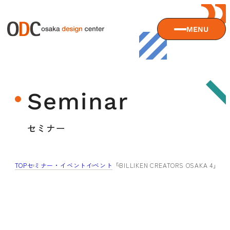
MENU
大阪デザインセンターについて
Seminar
大阪デザインセンターとは
デザイン経営とは
サービス
セミナー
沿革
アクセス
サービスTOP
TOP
セミナー・イベント
イベント
「BILLIKEN CREATORS OSAKA 4
ODCデザイン相談デスク
セミナー
ODCデザインコンサルティング
貸会議室・レンタルスペース
セミナーTOP
デザイン経営パートナー認定制度
セミナー