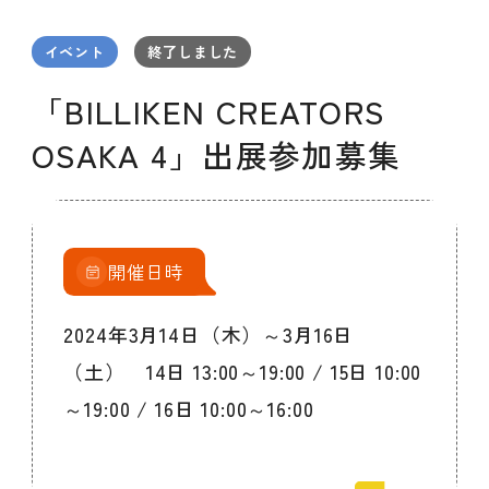
セミナー
お知らせ
SEMBAサロン
企業研修
イベント
終了しました
イベント
ODCビジネスマッチング
デザインコラム
「BILLIKEN CREATORS
OSAKA 4」出展参加募集
よくある質問
メンバーシップ
開催日時
メンバーシップについて
2024年3月14日（木）～3月16日
メンバーシップ一覧
（土） 14日 13:00～19:00 / 15日 10:00
メンバーシップの声
メルマガ登録
デザイン団体・機関一覧
～19:00 / 16日 10:00～16:00
関西デザイン学校一覧
プライバシーポリシー
ソーシャルメディアポリシー