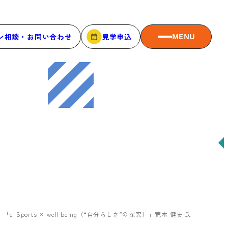
ン相談・お問い合わせ
見学申込
MENU
MEMBER
メンバーシップ
メンバーシップについて
メンバー一覧
メンバーの声
「e-Sports × well being（“自分らしさ”の探究）」荒木 健史 氏