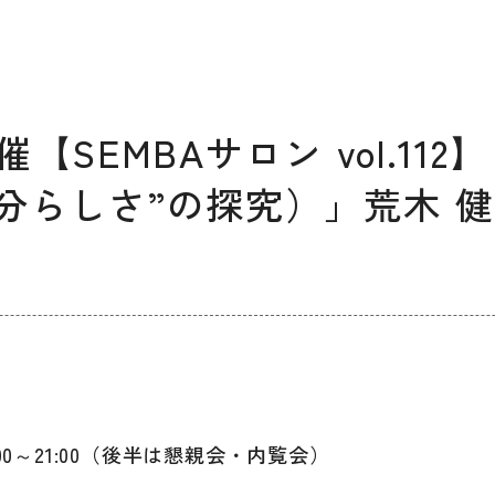
デザイン経営パートナー認定
制度
セミナー
企業研修
EMBAサロン vol.112】「e
ODCクラウドソーシング
g（“自分らしさ”の探究）」荒木 
よくある質問
ブランデ
ビジネス
校一覧
9:00～21:00（後半は懇親会・内覧会）
会員