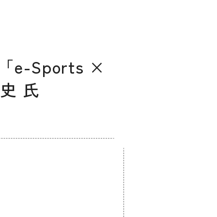
-Sports ×
健史 氏
ィングのご相談
マッチングはこちら
サービス
サイトへ
ログイン