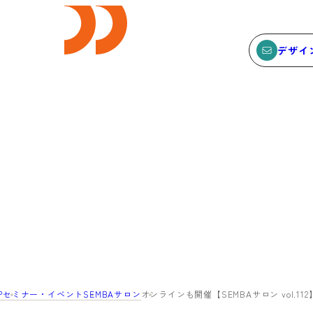
デザイ
E
SEMINAR
ビス
セミナー
サービスTOP
セミナーTOP
ODCデザイン相談デスク
セミナー
ODCデザインコンサルティン
SEMBAサロン
グ
イベント
P
セミナー・イベント
SEMBAサロン
オンラインも開催【SEMBAサロン vol.112】
貸会議室・レンタルスペース