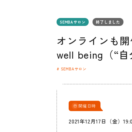
SEMBAサロン
終了しました
オンラインも開催【S
well bein
SEMBAサロン
お知らせ
デザインコラム
メルマガ登録
デザイン団体・機関一覧
関西デザイン学
開催日時
プライバシーポリシー
ソーシャルメディアポリシー
2021年12月17日（金）1