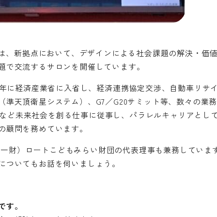
ターは、新拠点において、デザインによる社会課題の解決・価
題で交流するサロンを開催しています。
04年に経済産業省に入省し、経済連携協定交渉、自動車リサ
準天頂衛星システム）、G7／G20サミット等、数々の業務
の取組など未来社会を創る仕事に従事し、パラレルキャリアとし
の顧問を務めています。
、（一財）ロートこどもみらい財団の代表理事も兼務しています。
についてもお話を伺いましょう。
です。