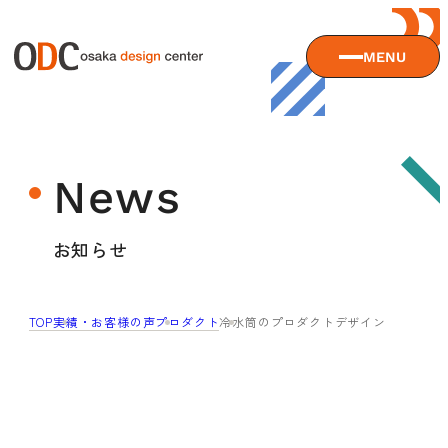
MENU
大阪デザインセンターについて
News
大阪デザインセンターとは
デザイン経営とは
サービス
お知らせ
沿革
アクセス
サービスTOP
TOP
実績・お客様の声
プロダクト
冷水筒のプロダクトデザイン
ODCデザイン相談デスク
セミナー
ODCデザインコンサルティング
貸会議室・レンタルスペース
セミナーTOP
デザイン経営パートナー認定制度
セミナー