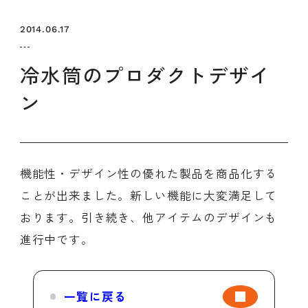
セミナー
お知らせ
SEMBAサロン
企業研修
2014.06.17
イベント
ODCビジネスマッチング
デザインコラム
冷水筒のプロダクトデザイ
ン
よくある質問
メンバーシップ
機能性・デザイン性の優れた製品を商品化する
ことが出来ました。新しい機能に大変満足して
メンバーシップについて
おります。引き続き、他アイテムのデザインも
メンバーシップ一覧
進行中です。
メンバーシップの声
メルマガ登録
デザイン団体・機関一覧
関西デザイン学校一覧
プライバシーポリシー
ソーシャルメディアポリシー
一覧に戻る