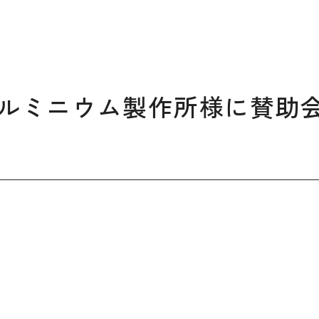
デザイン経営パートナー認定
制度
セミナー
企業研修
ルミニウム製作所様に賛助
ODCクラウドソーシング
よくある質問
ブランデ
ビジネス
校一覧
会員