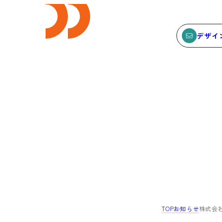
デザイ
E
SEMINAR
ビス
セミナー
サービスTOP
セミナーTOP
ODCデザイン相談デスク
セミナー
ODCデザインコンサルティン
SEMBAサロン
グ
イベント
TOP
お知らせ
株式会
貸会議室・レンタルスペース