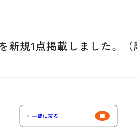
デザイン経営パートナー認定
制度
セミナー
企業研修
を新規1点掲載しました。（
ODCクラウドソーシング
よくある質問
ブランデ
ビジネス
校一覧
一覧に戻る
会員