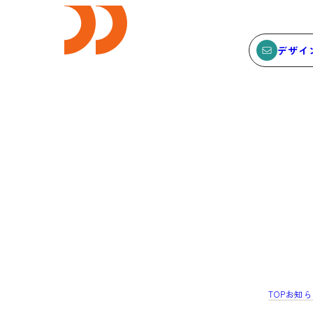
デザイ
E
SEMINAR
ビス
セミナー
サービスTOP
セミナーTOP
ODCデザイン相談デスク
セミナー
ODCデザインコンサルティン
SEMBAサロン
グ
イベント
TOP
お知ら
貸会議室・レンタルスペース