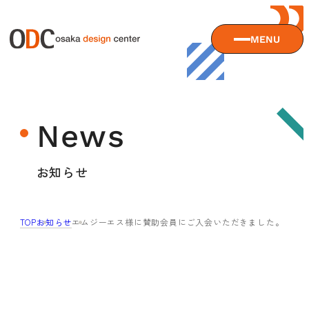
MENU
大阪デザインセンターについて
News
大阪デザインセンターとは
デザイン経営とは
サービス
お知らせ
沿革
アクセス
サービスTOP
TOP
お知らせ
エムジーエス様に賛助会員にご入会いただきました。
ODCデザイン相談デスク
セミナー
ODCデザインコンサルティング
貸会議室・レンタルスペース
セミナーTOP
デザイン経営パートナー認定制度
セミナー