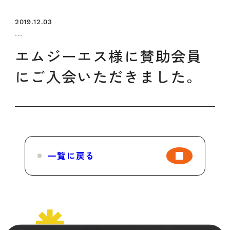
セミナー
お知らせ
SEMBAサロン
企業研修
2019.12.03
イベント
ODCビジネスマッチング
デザインコラム
エムジーエス様に賛助会員
にご入会いただきました。
よくある質問
メンバーシップ
メンバーシップについて
一覧に戻る
メンバーシップ一覧
メンバーシップの声
メルマガ登録
デザイン団体・機関一覧
関西デザイン学校一覧
プライバシーポリシー
ソーシャルメディアポリシー