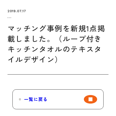
セミナー
お知らせ
SEMBAサロン
企業研修
2019.07.17
イベント
ODCビジネスマッチング
デザインコラム
マッチング事例を新規1点掲
載しました。（ループ付き
よくある質問
キッチンタオルのテキスタ
イルデザイン）
メンバーシップ
メンバーシップについて
メンバーシップ一覧
メンバーシップの声
メルマガ登録
デザイン団体・機関一覧
一覧に戻る
関西デザイン学校一覧
プライバシーポリシー
ソーシャルメディアポリシー