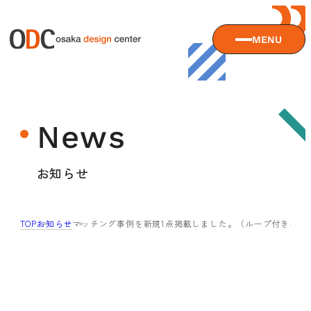
MENU
大阪デザインセンターについて
News
大阪デザインセンターとは
デザイン経営とは
サービス
お知らせ
沿革
アクセス
サービスTOP
TOP
お知らせ
マッチング事例を新規1点掲載しました。（ループ付きキッ
ODCデザイン相談デスク
セミナー
ODCデザインコンサルティング
貸会議室・レンタルスペース
セミナーTOP
デザイン経営パートナー認定制度
セミナー