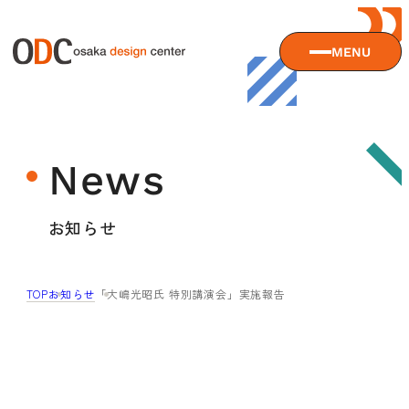
MENU
大阪デザインセンターについて
News
大阪デザインセンターとは
デザイン経営とは
サービス
お知らせ
沿革
アクセス
サービスTOP
TOP
お知らせ
「大嶋光昭氏 特別講演会」実施報告
ODCデザイン相談デスク
セミナー
ODCデザインコンサルティング
貸会議室・レンタルスペース
セミナーTOP
デザイン経営パートナー認定制度
セミナー