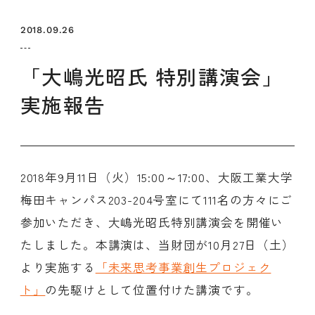
セミナー
お知らせ
SEMBAサロン
企業研修
2018.09.26
イベント
ODCビジネスマッチング
デザインコラム
「大嶋光昭氏 特別講演会」
実施報告
よくある質問
メンバーシップ
2018年9月11日（火）15:00～17:00、大阪工業大学
梅田キャンパス203-204号室にて111名の方々にご
メンバーシップについて
参加いただき、大嶋光昭氏特別講演会を開催い
メンバーシップ一覧
たしました。本講演は、当財団が10月27日（土）
メンバーシップの声
メルマガ登録
デザイン団体・機関一覧
より実施する
「未来思考事業創生プロジェク
関西デザイン学校一覧
プライバシーポリシー
ソーシャルメディアポリシー
ト」
の先駆けとして位置付けた講演です。