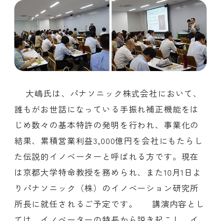
会員ログイン
デザイン相談
見学申込
お問い合わせ
大嶋氏は、パナソニック株式会社において、
ブランディングのご相談
サービス
誰もがお世話になっている手振れ補正機能をは
サイトへ
ビジネスマッチングはこちら
じめ数々の基本特許の発明を行われ、事業化の
結果、累積営業利益3,000億円を会社にもたらし
た伝説的イノベーターと呼ばれる方です。現在
は京都大学特命教授を務められ、また10月1日よ
りパナソニック（株）のイノベーション研究所
所長に就任されるご予定です。 講演内容とし
ては、イノベーターの特長から説き起こし、イ