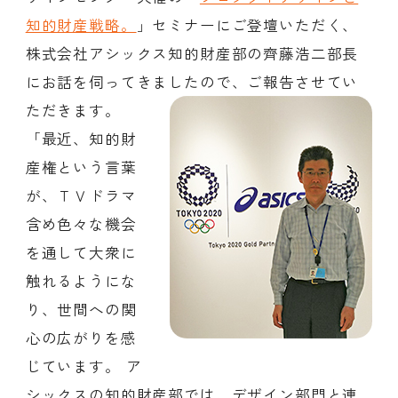
知的財産戦略。
」セミナーにご登壇いただく、
株式会社アシックス知的財産部の齊藤浩二部長
会員ログイン
にお話を伺ってきましたので、ご報告させてい
デザイン相談
見学申込
お問い合わせ
ただきます。
「最近、知的財
産権という言葉
ブランディングのご相談
サービス
が、ＴＶドラマ
サイトへ
ビジネスマッチングはこちら
含め色々な機会
を通して大衆に
触れるようにな
り、世間への関
心の広がりを感
じています。 ア
シックスの知的財産部では、デザイン部門と連