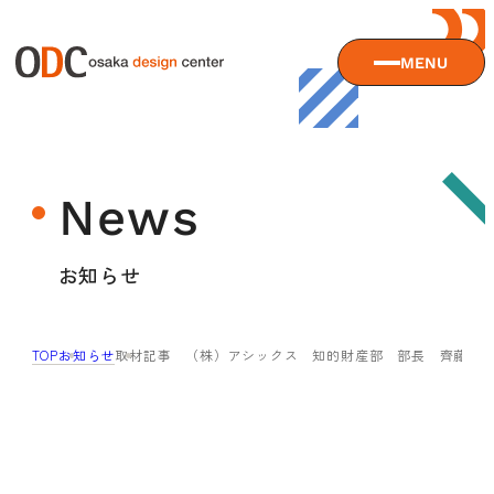
MENU
大阪デザインセンターについて
News
大阪デザインセンターとは
デザイン経営とは
サービス
お知らせ
沿革
アクセス
サービスTOP
TOP
お知らせ
取材記事 （株）アシックス 知的財産部 部長 齊藤浩
ODCデザイン相談デスク
セミナー
ODCデザインコンサルティング
貸会議室・レンタルスペース
セミナーTOP
デザイン経営パートナー認定制度
セミナー