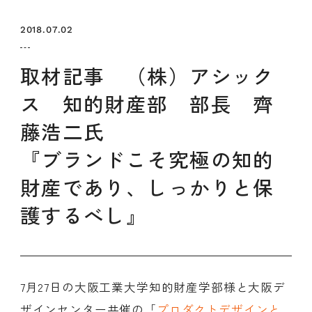
セミナー
お知らせ
SEMBAサロン
企業研修
2018.07.02
イベント
ODCビジネスマッチング
デザインコラム
取材記事 （株）アシック
ス 知的財産部 部長 齊
よくある質問
藤浩二氏
『ブランドこそ究極の知的
メンバーシップ
財産であり、しっかりと保
メンバーシップについて
護するべし』
メンバーシップ一覧
メンバーシップの声
メルマガ登録
デザイン団体・機関一覧
関西デザイン学校一覧
プライバシーポリシー
ソーシャルメディアポリシー
7月27日の大阪工業大学知的財産学部様と大阪デ
ザインセンター共催の「
プロダクトデザインと