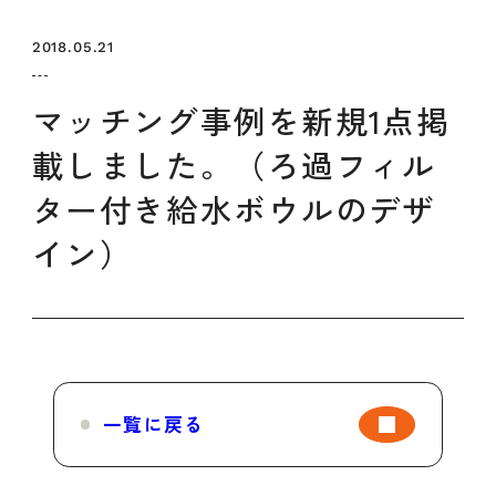
セミナー
お知らせ
SEMBAサロン
企業研修
2018.05.21
イベント
ODCビジネスマッチング
デザインコラム
マッチング事例を新規1点掲
載しました。（ろ過フィル
よくある質問
ター付き給水ボウルのデザ
イン）
メンバーシップ
メンバーシップについて
メンバーシップ一覧
メンバーシップの声
メルマガ登録
デザイン団体・機関一覧
一覧に戻る
関西デザイン学校一覧
プライバシーポリシー
ソーシャルメディアポリシー