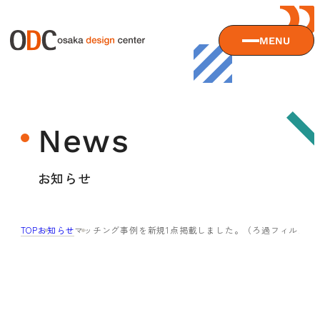
MENU
大阪デザインセンターについて
News
大阪デザインセンターとは
デザイン経営とは
サービス
お知らせ
沿革
アクセス
サービスTOP
TOP
お知らせ
マッチング事例を新規1点掲載しました。（ろ過フィルター
ODCデザイン相談デスク
セミナー
ODCデザインコンサルティング
貸会議室・レンタルスペース
セミナーTOP
デザイン経営パートナー認定制度
セミナー