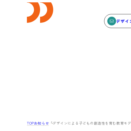
デザイ
E
SEMINAR
ビス
セミナー
サービスTOP
セミナーTOP
ODCデザイン相談デスク
セミナー
ODCデザインコンサルティン
SEMBAサロン
グ
イベント
TOP
お知らせ
「デザインによる子どもの創造性を育む教育モデ
貸会議室・レンタルスペース