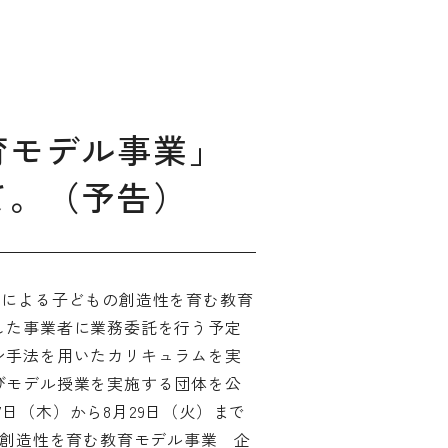
育モデル事業」
て。（予告）
ィングのご相談
ンによる子どもの創造性を育む教育
マッチングはこちら
した事業者に業務委託を行う予定
サービス
サイトへ
ン手法を用いたカリキュラムを実
びモデル授業を実施する団体を公
7日（木）から8月29日（火）まで
の創造性を育む教育モデル事業 企
ログイン