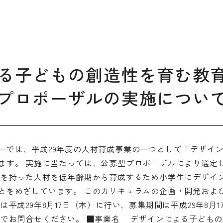
デザイン経営パートナー認定
制度
セミナー
企業研修
る子どもの創造性を育む教
ODCクラウドソーシング
プロポーザルの実施につい
よくある質問
ブランデ
ーでは、平成29年度の人材育成事業の一つとして「デザイ
ビジネス
ます。 実施に当たっては、公募型プロポーザルにより選定
校一覧
力を持った人材を低年齢期から育成するため小学生にデザイ
とをめざしています。 このカリキュラムの企画・開発およ
平成29年8月17日（木）に行い、募集期間は平成29年8月1
までお問合せください。 ■事業名 デザインによる子ども
会員