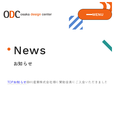
MENU
大阪デザインセンターについて
News
大阪デザインセンターとは
デザイン経営とは
サービス
お知らせ
沿革
アクセス
サービスTOP
TOP
お知らせ
田川産業株式会社様に賛助会員にご入会いただきました。
ODCデザイン相談デスク
セミナー
ODCデザインコンサルティング
貸会議室・レンタルスペース
セミナーTOP
デザイン経営パートナー認定制度
セミナー