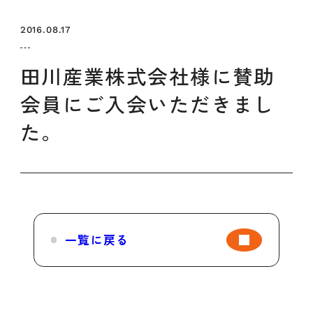
セミナー
お知らせ
SEMBAサロン
企業研修
2016.08.17
イベント
ODCビジネスマッチング
デザインコラム
田川産業株式会社様に賛助
会員にご入会いただきまし
よくある質問
た。
メンバーシップ
メンバーシップについて
メンバーシップ一覧
一覧に戻る
メンバーシップの声
メルマガ登録
デザイン団体・機関一覧
関西デザイン学校一覧
プライバシーポリシー
ソーシャルメディアポリシー