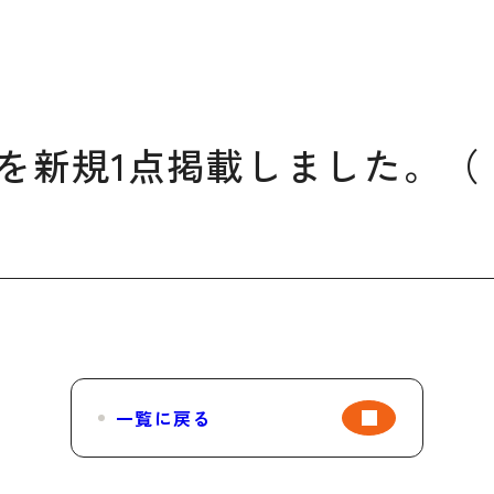
デザイン経営パートナー認定
制度
セミナー
企業研修
を新規1点掲載しました。（
ODCクラウドソーシング
よくある質問
ブランデ
ビジネス
校一覧
一覧に戻る
会員