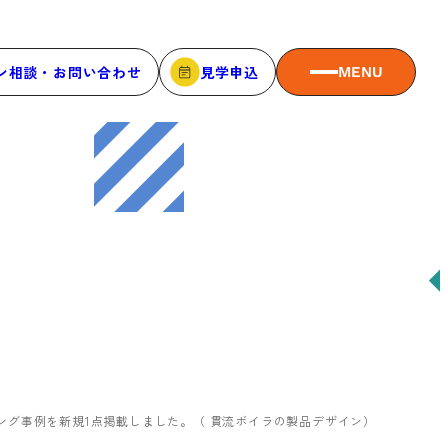
ン相談・お問い合わせ
見学申込
MENU
MEMBER
メンバーシップ
メンバーシップについて
メンバー一覧
メンバーの声
ング事例を新規1点掲載しました。（ 貫流ボイラの製品デザイン）