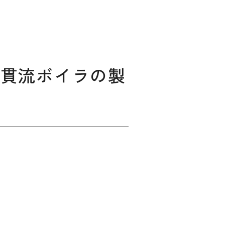
 貫流ボイラの製
ィングのご相談
マッチングはこちら
サービス
サイトへ
ログイン