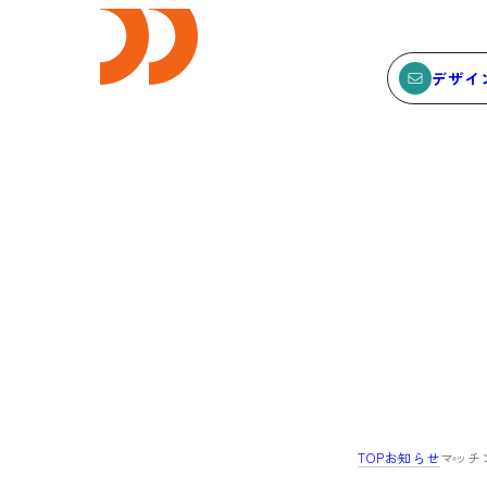
デザイ
E
SEMINAR
ビス
セミナー
サービスTOP
セミナーTOP
ODCデザイン相談デスク
セミナー
ODCデザインコンサルティン
SEMBAサロン
グ
イベント
TOP
お知らせ
マッチ
貸会議室・レンタルスペース