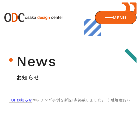
MENU
大阪デザインセンターについて
News
大阪デザインセンターとは
デザイン経営とは
サービス
お知らせ
沿革
アクセス
サービスTOP
TOP
お知らせ
マッチング事例を新規1点掲載しました。（ 地場産品パッ
ODCデザイン相談デスク
セミナー
ODCデザインコンサルティング
貸会議室・レンタルスペース
セミナーTOP
デザイン経営パートナー認定制度
セミナー