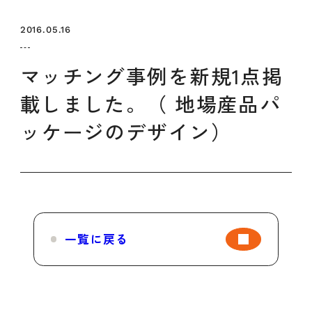
セミナー
お知らせ
SEMBAサロン
企業研修
2016.05.16
イベント
ODCビジネスマッチング
デザインコラム
マッチング事例を新規1点掲
載しました。（ 地場産品パ
よくある質問
ッケージのデザイン）
メンバーシップ
メンバーシップについて
メンバーシップ一覧
一覧に戻る
メンバーシップの声
メルマガ登録
デザイン団体・機関一覧
関西デザイン学校一覧
プライバシーポリシー
ソーシャルメディアポリシー