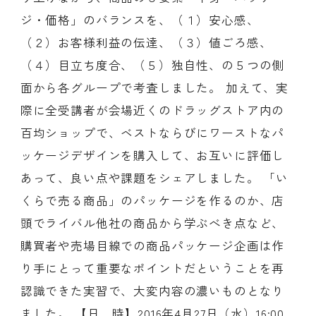
ジ・価格」のバランスを、（１）安心感、
（２）お客様利益の伝達、（３）値ごろ感、
会員ログイン
（４）目立ち度合、（５）独自性、の５つの側
デザイン相談
見学申込
お問い合わせ
面から各グループで考査しました。 加えて、実
際に全受講者が会場近くのドラッグストア内の
百均ショップで、ベストならびにワーストなパ
ブランディングのご相談
サービス
ッケージデザインを購入して、お互いに評価し
サイトへ
ビジネスマッチングはこちら
あって、良い点や課題をシェアしました。 「い
くらで売る商品」のパッケージを作るのか、店
頭でライバル他社の商品から学ぶべき点など、
購買者や売場目線での商品パッケージ企画は作
り手にとって重要なポイントだということを再
認識できた実習で、大変内容の濃いものとなり
ました。
【日 時】2016年4月27日（水）16:00