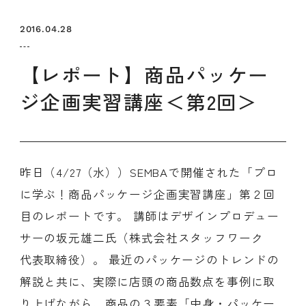
セミナー
お知らせ
SEMBAサロン
企業研修
2016.04.28
イベント
ODCビジネスマッチング
デザインコラム
【レポート】商品パッケー
ジ企画実習講座＜第2回＞
よくある質問
メンバーシップ
昨日（4/27（水））SEMBAで開催された「プロ
に学ぶ！商品パッケージ企画実習講座」第２回
メンバーシップについて
目のレポートです。 講師はデザインプロデュー
メンバーシップ一覧
サーの坂元雄二氏（株式会社スタッフワーク
メンバーシップの声
メルマガ登録
デザイン団体・機関一覧
代表取締役）。 最近のパッケージのトレンドの
関西デザイン学校一覧
プライバシーポリシー
ソーシャルメディアポリシー
解説と共に、実際に店頭の商品数点を事例に取
り上げながら、商品の３要素「中身・パッケー