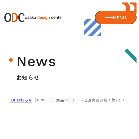
MENU
大阪デザインセンターについて
News
大阪デザインセンターとは
デザイン経営とは
サービス
お知らせ
沿革
アクセス
サービスTOP
TOP
お知らせ
【レポート】商品パッケージ企画実習講座＜第2回＞
ODCデザイン相談デスク
セミナー
ODCデザインコンサルティング
貸会議室・レンタルスペース
セミナーTOP
デザイン経営パートナー認定制度
セミナー