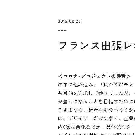
2015.09.28
フランス出張レポー
＜コロナ･プロジェクトの趣旨
の中に組み込み、「良かれのモノ
お知らせ
デザインコラム
益目的を追求して参りましたが、
が豊かになることを目指すために
メルマガ登録
デザイン団体・機関一覧
関西デザイン学
プライバシーポリシー
ソーシャルメディアポリシー
こすような、斬新なものづくりが
は、デザイナーだけでなく、企業
内6次産業化などが、具体的なタ