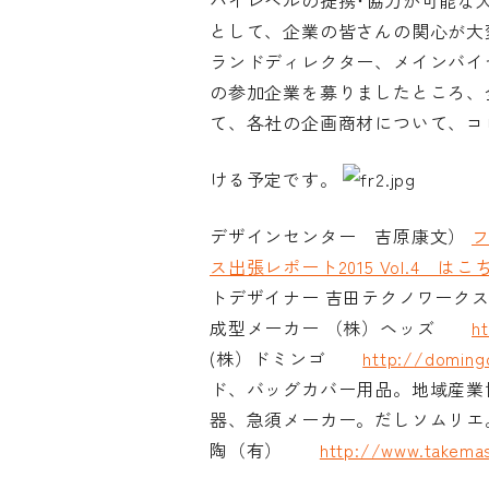
ハイレベルの提携･協力が可能な
© 2026 OSAKA DESIGN CENTER.
として、企業の皆さんの関心が大
ランドディレクター、メインバイヤ
の参加企業を募りましたところ、全
て、各社の企画商材について、コ
ける予定です。
デザインセンター 吉原康文）
フ
ス出張レポート2015 Vol.4 はこ
トデザイナー 吉田テクノワー
成型メーカー （株）ヘッズ
h
(株）ドミンゴ
http://domingo
ド、バッグカバー用品。地域産
器、急須メーカー。だしソムリ
陶（有）
http://www.takemas