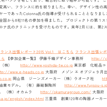
人材バンクを有しており、総合的に取り組みが可能です。 
変高い、フランスに的を絞りました。幸い、デザイン性の高い
ーであったColonna氏の指導が受けられることとなりま
国から8社11名の参加を得ました。 プロジェクトの第１ス
ロナ氏のクリニックを受けたものです。来年2月には、第2
ランス出張レポート2015 Vol.1 はこちら
フランス出張レポート
ちら
【参加企業一覧】 伊藤千織デザイン事務所
http://c
クス（株）
http://www.yoshida-tw.co.jp
東京都 化粧品コ
ttp://www.e-heads.co.jp
大阪府 メゾン エ オブジェ９月
.co.jp
岡山県 ジーンズメーカー （株）ウオーク社
ht
業協業モデル。 （有）藤総製陶所
http://www.fujisou-s.j
エ。 （株）オカムラ
http://okamuragroup.com/
大阪府 
a.jp/english/index.html
三重県 創業120年の陶器メーカ