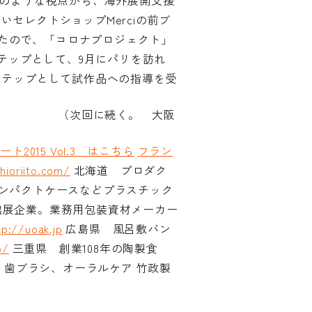
このような視点から、海外展開支援
セレクトショップMerciの前ブ
したので、「コロナプロジェクト」
テップとして、9月にパリを訪れ
ステップとして試作品への指導を受
（次回に続く。 大阪
2015 Vol.3 はこちら
フラン
hioriito.com/
北海道 プロダク
ンパクトケースなどプラスチック
出展企業。業務用包装資材メーカー
tp://uoak.jp
広島県 風呂敷バン
p/
三重県 創業108年の陶製食
歯ブラシ、オーラルケア 竹政製
ー