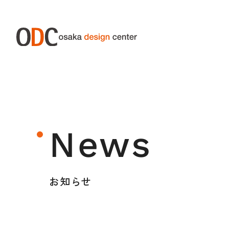
ABOUT ODC
SERVIC
大阪デザインセンターについて
サー
News
大阪デザインセンターとは
デザイン経営とは
お知らせ
沿革
アクセス