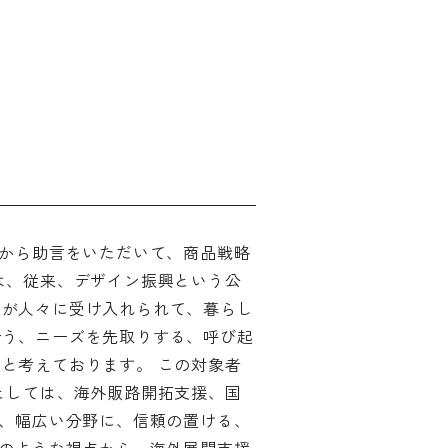
から助言をいただいて、商品戦略
は、従来、デザイン振興という公
ィングのご相談
品が人々に受け入れられて、暮らし
マッチングはこちら
合う、ニーズを先取りする、呼び起
サービス
サイトへ
と考えております。 この対象者
としては、海外販路開拓支援、国
ら、幅広い分野に、信頼の置ける、
ログイン