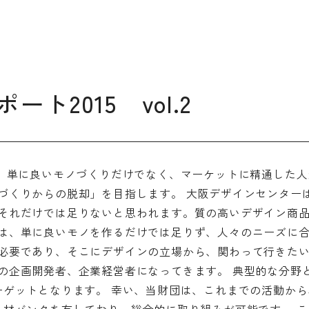
デザイン経営パートナー認定
制度
セミナー
企業研修
ト2015 vol.2
ODCクラウドソーシング
＞
単に良いモノづくりだけでなく、マーケットに精通した人
づくりからの脱却」を目指します。 大阪デザインセンター
よくある質問
ブランデ
それだけでは足りないと思われます。質の高いデザイン商
ビジネス
は、単に良いモノを作るだけでは足りず、人々のニーズに
校一覧
必要であり、そこにデザインの立場から、関わって行きたい
の企画開発者、企業経営者になってきます。 典型的な分野
ーゲットとなります。 幸い、当財団は、これまでの活動か
会員