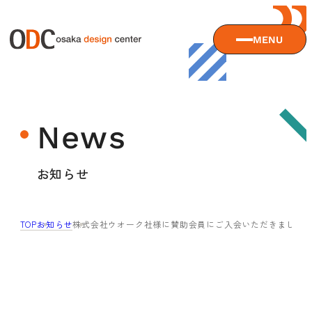
MENU
大阪デザインセンターについて
News
大阪デザインセンターとは
デザイン経営とは
サービス
お知らせ
沿革
アクセス
サービスTOP
TOP
お知らせ
株式会社ウオーク社様に賛助会員にご入会いただきました
ODCデザイン相談デスク
セミナー
ODCデザインコンサルティング
貸会議室・レンタルスペース
セミナーTOP
デザイン経営パートナー認定制度
セミナー