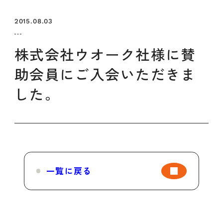
セミナー
お知らせ
SEMBAサロン
企業研修
2015.08.03
イベント
ODCビジネスマッチング
デザインコラム
株式会社ウオーク社様に賛
助会員にご入会いただきま
よくある質問
した。
メンバーシップ
メンバーシップについて
メンバーシップ一覧
一覧に戻る
メンバーシップの声
メルマガ登録
デザイン団体・機関一覧
関西デザイン学校一覧
プライバシーポリシー
ソーシャルメディアポリシー