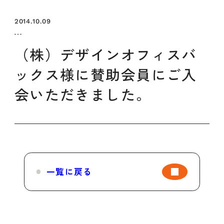
セミナー
お知らせ
SEMBAサロン
企業研修
2014.10.09
イベント
ODCビジネスマッチング
デザインコラム
（株）デザインオフィスバ
ックス様に賛助会員にご入
よくある質問
会いただきました。
メンバーシップ
メンバーシップについて
メンバーシップ一覧
一覧に戻る
メンバーシップの声
メルマガ登録
デザイン団体・機関一覧
関西デザイン学校一覧
プライバシーポリシー
ソーシャルメディアポリシー