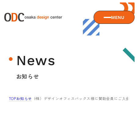
MENU
大阪デザインセンターについて
News
大阪デザインセンターとは
デザイン経営とは
サービス
お知らせ
沿革
アクセス
サービスTOP
TOP
お知らせ
（株）デザインオフィスバックス様に賛助会員にご入会い
ODCデザイン相談デスク
セミナー
ODCデザインコンサルティング
貸会議室・レンタルスペース
セミナーTOP
デザイン経営パートナー認定制度
セミナー