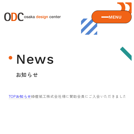
MENU
大阪デザインセンターについて
News
大阪デザインセンターとは
デザイン経営とは
サービス
お知らせ
沿革
アクセス
サービスTOP
TOP
お知らせ
緑屋紙工株式会社様に賛助会員にご入会いただきました。
ODCデザイン相談デスク
セミナー
ODCデザインコンサルティング
貸会議室・レンタルスペース
セミナーTOP
デザイン経営パートナー認定制度
セミナー