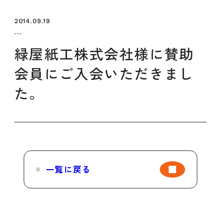
セミナー
お知らせ
SEMBAサロン
企業研修
2014.09.19
イベント
ODCビジネスマッチング
デザインコラム
緑屋紙工株式会社様に賛助
会員にご入会いただきまし
よくある質問
た。
メンバーシップ
メンバーシップについて
メンバーシップ一覧
一覧に戻る
メンバーシップの声
メルマガ登録
デザイン団体・機関一覧
関西デザイン学校一覧
プライバシーポリシー
ソーシャルメディアポリシー