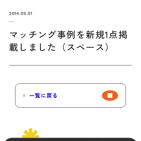
セミナー
お知らせ
SEMBAサロン
企業研修
2014.05.01
イベント
ODCビジネスマッチング
デザインコラム
マッチング事例を新規1点掲
載しました（スペース）
よくある質問
メンバーシップ
メンバーシップについて
一覧に戻る
メンバーシップ一覧
メンバーシップの声
メルマガ登録
デザイン団体・機関一覧
関西デザイン学校一覧
プライバシーポリシー
ソーシャルメディアポリシー