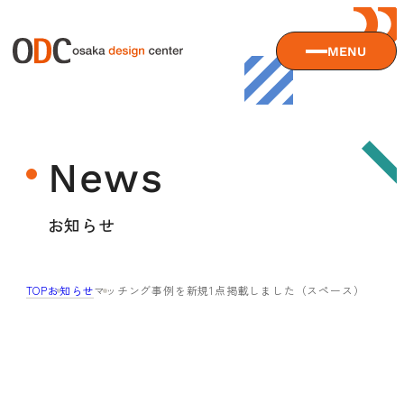
MENU
大阪デザインセンターについて
News
大阪デザインセンターとは
デザイン経営とは
サービス
お知らせ
沿革
アクセス
サービスTOP
TOP
お知らせ
マッチング事例を新規1点掲載しました（スペース）
ODCデザイン相談デスク
セミナー
ODCデザインコンサルティング
貸会議室・レンタルスペース
セミナーTOP
デザイン経営パートナー認定制度
セミナー