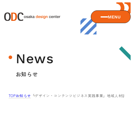
MENU
大阪デザインセンターについて
News
大阪デザインセンターとは
デザイン経営とは
サービス
お知らせ
沿革
アクセス
サービスTOP
TOP
お知らせ
「デザイン・コンテンツビジネス実践事業」地域人材訓練
ODCデザイン相談デスク
セミナー
ODCデザインコンサルティング
貸会議室・レンタルスペース
セミナーTOP
デザイン経営パートナー認定制度
セミナー