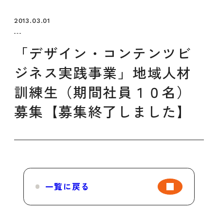
セミナー
お知らせ
SEMBAサロン
企業研修
2013.03.01
イベント
ODCビジネスマッチング
デザインコラム
「デザイン・コンテンツビ
ジネス実践事業」地域人材
よくある質問
訓練生（期間社員１０名）
募集【募集終了しました】
メンバーシップ
メンバーシップについて
メンバーシップ一覧
メンバーシップの声
メルマガ登録
デザイン団体・機関一覧
一覧に戻る
関西デザイン学校一覧
プライバシーポリシー
ソーシャルメディアポリシー