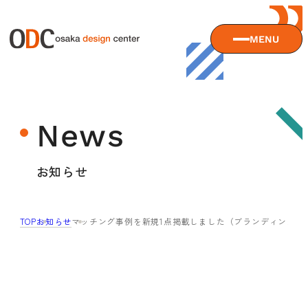
MENU
大阪デザインセンターについて
News
大阪デザインセンターとは
デザイン経営とは
サービス
お知らせ
沿革
アクセス
サービスTOP
TOP
お知らせ
マッチング事例を新規1点掲載しました（ブランディング）
ODCデザイン相談デスク
セミナー
ODCデザインコンサルティング
貸会議室・レンタルスペース
セミナーTOP
デザイン経営パートナー認定制度
セミナー