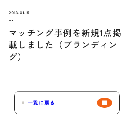
セミナー
お知らせ
SEMBAサロン
企業研修
2013.01.15
イベント
ODCビジネスマッチング
デザインコラム
マッチング事例を新規1点掲
載しました（ブランディン
よくある質問
グ）
メンバーシップ
メンバーシップについて
メンバーシップ一覧
一覧に戻る
メンバーシップの声
メルマガ登録
デザイン団体・機関一覧
関西デザイン学校一覧
プライバシーポリシー
ソーシャルメディアポリシー