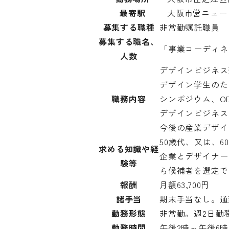
© 2026 OSAKA DESIGN CENTER.
最寄駅
大阪市営ニュー
募集する職種
非常勤嘱託職員
募集する職名、
「事業コーディネ
人数
デザインビジネス
デザイン学生のた
職務内容
シンポジウム、O
デザインビジネス
今後の産業デザイ
50歳代、又は、
求める知識や経
企業とデザイナー
験等
ら候補者を選定で
報酬
月額63,700円
諸手当
期末手当なし。通
勤務形態
非常勤。週2日勤
勤務時間
午後2時～午後6