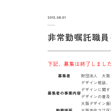
2012.08.01
非常勤嘱託職員
下記、募集は終了しまし
お知らせ
デザインコラム
募集者
財団法人 大阪
デザイン相談、
メルマガ登録
デザイン団体・機関一覧
関西デザイン学
デザインに関す
プライバシーポリシー
ソーシャルメディアポリシー
募集者の事業内容
デザインの普及
大阪デザイン振
勤務場所
大阪市住之江区南港北