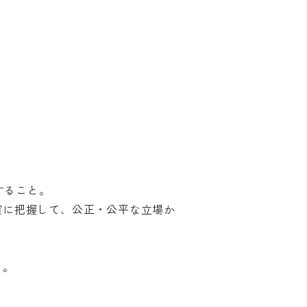
。
すること。
確に把握して、公正・公平な立場か
し。