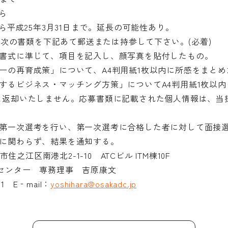
から
から平成25年3月31日まで。延長の可能性あり。
でに次の書類を下記あて郵送または持参して下さい。(必着)
書式に準じて、項目を記入し、顔写真を貼付したもの。
ーの再育成策」について、A4判用紙1枚以内に所感をまとめ
するビジネス・マッチング方策」についてA4判用紙1枚以
は返却いたしません。応募書類に記載された個人情報は、当
第一次選考を行い、第一次選考に合格した者に対して面接選考
に関わらず、結果を通知する。
阪市住之江区南港北2-1-10 ATCビル ITM棟10F
ンセンター 専務理事 吉原康文
571 E‐mail：
yoshihara@osakadc.jp