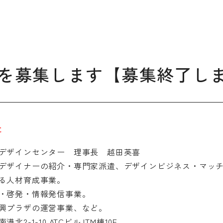
デザイン経営パートナー認定
制度
セミナー
企業研修
を募集します【募集終了し
ODCクラウドソーシング
た
よくある質問
ブランデ
デザインセンター 理事長 越田英喜
ビジネス
デザイナーの紹介・専門家派遣、デザインビジネス・マッ
校一覧
る人材育成事業。
・啓発・情報発信事業。
興プラザの運営事業、など。
2-1-10 ATCビル ITM棟10F
会員