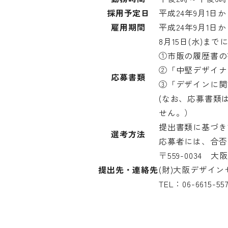
採用予定日
平成24年9月1日
雇用期間
平成24年9月1日
8月15日(水)ま
①市販の履歴書の
②「中堅デザイナ
応募書類
③「デザインに関
(なお、応募書類
せん。）
提出書類に基づき
選考方法
応募者には、合否
〒559-0034 大
提出先・連絡先
(財)大阪デザイ
TEL：06-6615-5