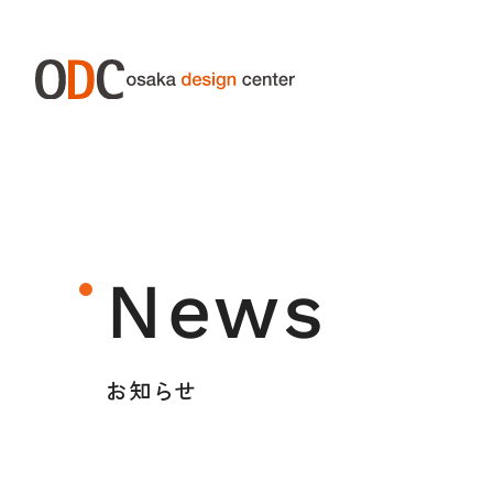
ABOUT ODC
SERVIC
大阪デザインセンターについて
サー
News
大阪デザインセンターとは
デザイン経営とは
お知らせ
沿革
アクセス