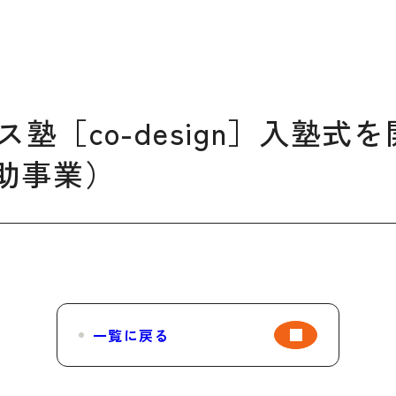
デザイン経営パートナー認定
制度
セミナー
企業研修
塾［co-design］入塾式
ODCクラウドソーシング
補助事業）
よくある質問
ブランデ
ビジネス
校一覧
一覧に戻る
会員