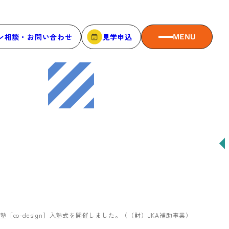
ン相談・お問い合わせ
見学申込
MENU
MEMBER
メンバーシップ
メンバーシップについて
メンバー一覧
メンバーの声
［co-design］入塾式を開催しました。（（財）JKA補助事業）