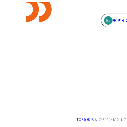
デザイ
E
SEMINAR
ビス
セミナー
サービスTOP
セミナーTOP
ODCデザイン相談デスク
セミナー
ODCデザインコンサルティン
SEMBAサロン
グ
イベント
TOP
お知らせ
デザインビジネス塾
貸会議室・レンタルスペース