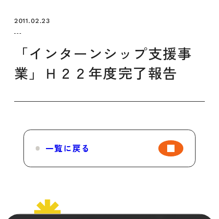
セミナー
お知らせ
SEMBAサロン
企業研修
2011.02.23
イベント
ODCビジネスマッチング
デザインコラム
「インターンシップ支援事
業」Ｈ２２年度完了報告
よくある質問
メンバーシップ
メンバーシップについて
一覧に戻る
メンバーシップ一覧
メンバーシップの声
メルマガ登録
デザイン団体・機関一覧
関西デザイン学校一覧
プライバシーポリシー
ソーシャルメディアポリシー