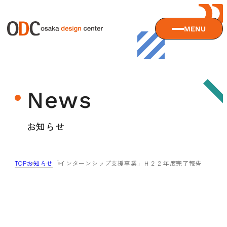
MENU
大阪デザインセンターについて
News
大阪デザインセンターとは
デザイン経営とは
サービス
お知らせ
沿革
アクセス
サービスTOP
TOP
お知らせ
「インターンシップ支援事業」Ｈ２２年度完了報告
ODCデザイン相談デスク
セミナー
ODCデザインコンサルティング
貸会議室・レンタルスペース
セミナーTOP
デザイン経営パートナー認定制度
セミナー