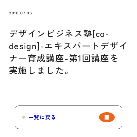
セミナー
お知らせ
SEMBAサロン
企業研修
2010.07.06
イベント
ODCビジネスマッチング
デザインコラム
デザインビジネス塾[co-
design]-エキスパートデザイ
よくある質問
ナー育成講座-第1回講座を
実施しました。
メンバーシップ
メンバーシップについて
メンバーシップ一覧
メンバーシップの声
メルマガ登録
デザイン団体・機関一覧
一覧に戻る
関西デザイン学校一覧
プライバシーポリシー
ソーシャルメディアポリシー