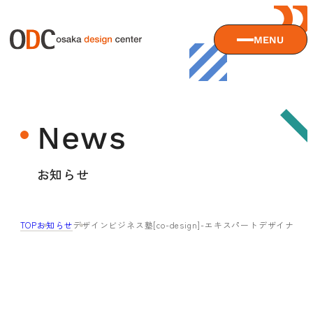
MENU
大阪デザインセンターについて
News
大阪デザインセンターとは
デザイン経営とは
サービス
お知らせ
沿革
アクセス
サービスTOP
TOP
お知らせ
デザインビジネス塾[co-design]-エキスパートデザイナ
ODCデザイン相談デスク
セミナー
ODCデザインコンサルティング
貸会議室・レンタルスペース
セミナーTOP
デザイン経営パートナー認定制度
セミナー