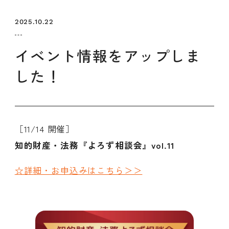
セミナー
お知らせ
SEMBAサロン
企業研修
2025.10.22
イベント
ODCビジネスマッチング
デザインコラム
イベント情報をアップしま
した！
よくある質問
メンバーシップ
［11/14 開催］
知的財産・法務『よろず相談会』vol.11
メンバーシップについて
メンバーシップ一覧
☆詳細・お申込みはこちら＞＞
メンバーシップの声
メルマガ登録
デザイン団体・機関一覧
関西デザイン学校一覧
プライバシーポリシー
ソーシャルメディアポリシー