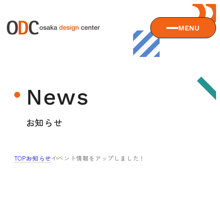
MENU
大阪デザインセンターについて
News
大阪デザインセンターとは
デザイン経営とは
サービス
お知らせ
沿革
アクセス
サービスTOP
TOP
お知らせ
イベント情報をアップしました！
ODCデザイン相談デスク
セミナー
ODCデザインコンサルティング
貸会議室・レンタルスペース
セミナーTOP
デザイン経営パートナー認定制度
セミナー